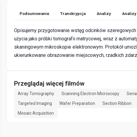
Podsumowanie
Transkrypcja
Analizy
Analizy
Opisujemy przygotowanie wstęg odcinków szeregowych i 
użycia jako próbki tomografii matrycowej, wraz z autom
skaningowym mikroskopie elektronowym. Protokół umożl
ukierunkowane obrazowanie miejscowych, rzadkich zdarze
Przeglądaj więcej filmów
Array Tomography
Scanning Electron Microscopy
Seria
Targeted Imaging
Wafer Preparation
Section Ribbon
Mosaic Acquisition