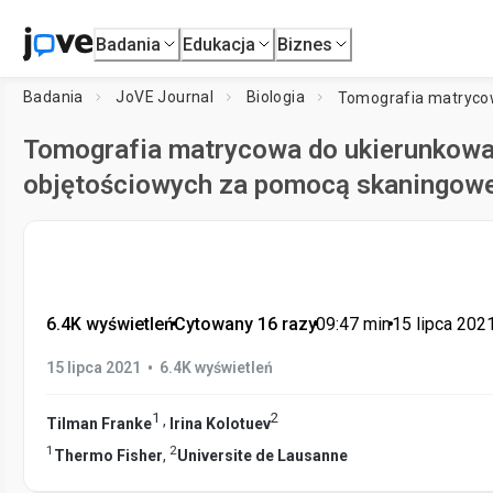
Badania
Edukacja
Biznes
Badania
JoVE Journal
Biologia
Tomografia matrycowa do ukierunkowa
objętościowych za pomocą skaningowej
6.4K wyświetleń
•
Cytowany 16 razy
•
09:47
min
•
15 lipca 202
•
15 lipca 2021
6.4K wyświetleń
1
2
,
Tilman Franke
Irina Kolotuev
1
2
Thermo Fisher
,
Universite de Lausanne