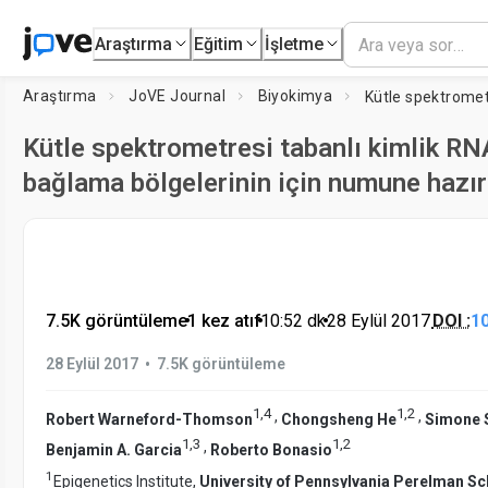
Araştırma
Eğitim
İşletme
Araştırma
JoVE Journal
Biyokimya
Kütle spektrometresi tabanlı kimlik RN
bağlama bölgelerinin için numune hazı
7.5K görüntüleme
•
1 kez atıf
•
10:52
dk
•
28 Eylül 2017
DOI :
1
•
28 Eylül 2017
7.5K görüntüleme
1
,
4
1
,
2
,
,
Robert Warneford-Thomson
Chongsheng He
Simone S
1
,
3
1
,
2
,
Benjamin A. Garcia
Roberto Bonasio
1
Epigenetics Institute,
University of Pennsylvania Perelman Sc