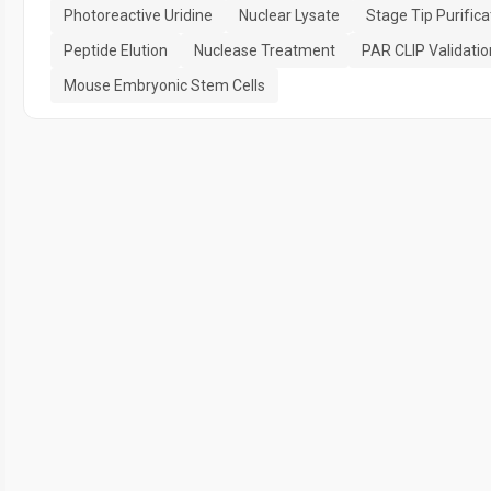
Photoreactive Uridine
Nuclear Lysate
Stage Tip Purifica
Peptide Elution
Nuclease Treatment
PAR CLIP Validatio
Mouse Embryonic Stem Cells