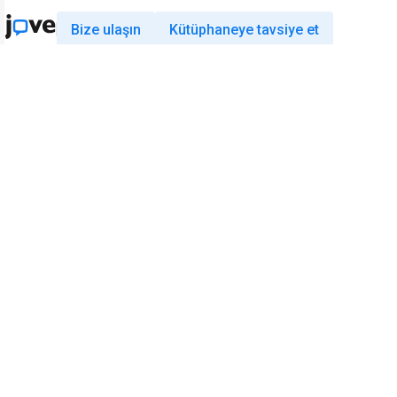
Bize ulaşın
Kütüphaneye tavsiye et
Araştırma
Eğitim
JoVE Journal
JoVE Core
JoVE Encyclopedia of
JoVE Science Education
Experiments
JoVE Lab Manual
JoVE Visualize
JoVE Quiz
İşletme
JoVE Business
Telif hakkı © 2026 MyJoVE Corporati