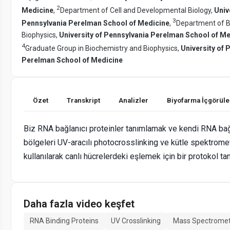
2
Medicine
,
Department of Cell and Developmental Biology,
Univ
3
Pennsylvania Perelman School of Medicine
,
Department of B
Biophysics,
University of Pennsylvania Perelman School of M
4
Graduate Group in Biochemistry and Biophysics,
University of 
Perelman School of Medicine
Özet
Transkript
Analizler
Biyofarma İçgörüle
Biz RNA bağlanıcı proteinler tanımlamak ve kendi RNA bağ
bölgeleri UV-aracılı photocrosslinking ve kütle spektrome
kullanılarak canlı hücrelerdeki eşlemek için bir protokol t
Daha fazla video keşfet
RNA Binding Proteins
UV Crosslinking
Mass Spectromet