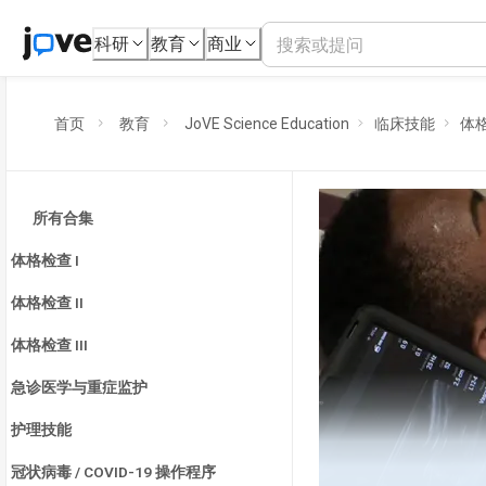
科研
教育
商业
首页
教育
JoVE Science Education
临床技能
体格
所有合集
体格检查 I
体格检查 II
体格检查 III
急诊医学与重症监护
护理技能
冠状病毒 / COVID-19 操作程序