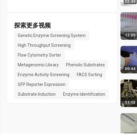
03:49
探索更多视频
12:55
Genetic Enzyme Screening System
High Throughput Screening
Flow Cytometry Sorter
Metagenomic Library
Phenolic Substrates
09:44
Enzyme Activity Screening
FACS Sorting
GFP Reporter Expression
Substrate Induction
Enzyme Identification
11:13
06:51