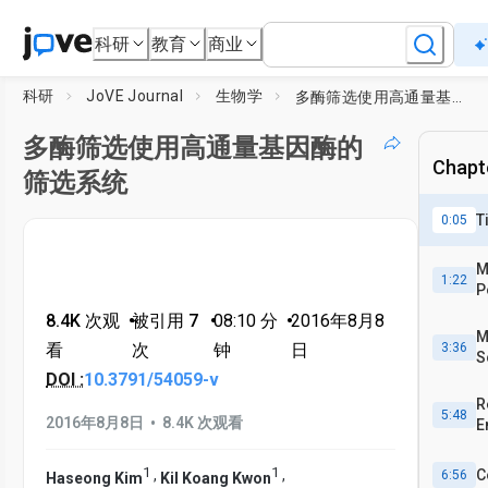
科研
教育
商业
科研
JoVE Journal
生物学
多酶筛选使用高通量基因酶的筛选系统
多酶筛选使用高通量基因酶的
Chapte
筛选系统
T
0:05
M
1:22
P
8.4K 次观
•
被引用 7
•
08:10
分
•
2016年8月8
M
看
次
钟
日
3:36
S
DOI :
10.3791/54059-v
R
5:48
•
2016年8月8日
8.4K 次观看
E
1
1
C
,
,
6:56
Haseong Kim
Kil Koang Kwon