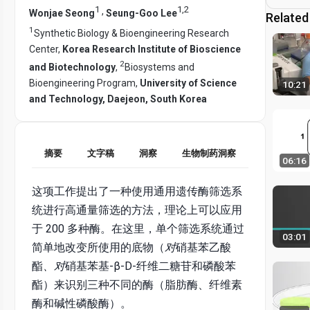
1
1
,
2
,
Wonjae Seong
Seung-Goo Lee
Related
1
Synthetic Biology & Bioengineering Research
Center,
Korea Research Institute of Bioscience
2
and Biotechnology
,
Biosystems and
Bioengineering Program,
University of Science
10:21
and Technology, Daejeon, South Korea
摘要
文字稿
洞察
生物制药洞察
06:16
这项工作提出了一种使用通用遗传酶筛选系
统进行高通量筛选的方法，理论上可以应用
于 200 多种酶。在这里，单个筛选系统通过
03:01
简单地改变所使用的底物（
对
硝基苯乙酸
酯
、对
硝基苯基-β-D-纤维二糖苷和磷酸苯
酯）来识别三种不同的酶（脂肪酶、纤维素
酶和碱性磷酸酶）。