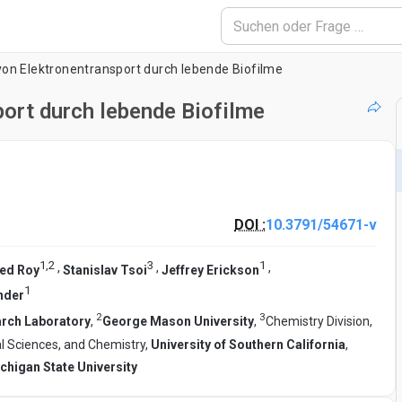
von Elektronentransport durch lebende Biofilme
port durch lebende Biofilme
DOI :
10.3791/54671-v
1
,
2
3
1
,
,
,
ed Roy
Stanislav Tsoi
Jeffrey Erickson
1
nder
2
3
arch Laboratory
,
George Mason University
,
Chemistry Division,
al Sciences, and Chemistry,
University of Southern California
,
chigan State University