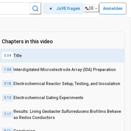
DE
Anmelden
JoVE fragen
Chapters in this video
Title
0:04
Interdigitated Microelectrode Array (IDA) Preparation
1:04
Electrochemical Reactor Setup, Testing, and Inoculation
3:18
Electrochemical Gating Experiments
5:13
Results: Living
Geobacter Sulfurreducens
Biofilms Behave
7:17
as Redox Conductors
Conclusion