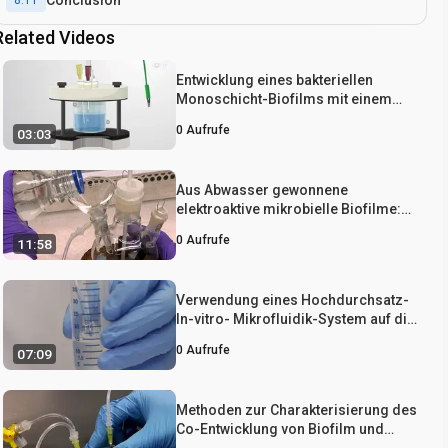
8:11
Related Videos
Entwicklung eines bakteriellen
Monoschicht-Biofilms mit einem
elektrochemischen Reaktor
0
Aufrufe
03:03
Aus Abwasser gewonnene
elektroaktive mikrobielle Biofilme:
Wachstum, Erhaltung und
0
Aufrufe
11:58
grundlegende Charakterisierung
Verwendung eines Hochdurchsatz-
In-vitro- Mikrofluidik-System auf die
mündliche Multi-Spezies-Biofilme
0
Aufrufe
07:09
entwickeln
Methoden zur Charakterisierung des
Co-Entwicklung von Biofilm und
Habitat Heterogenität