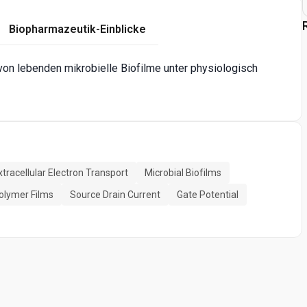
Biopharmazeutik-Einblicke
 von lebenden mikrobielle Biofilme unter physiologisch
xtracellular Electron Transport
Microbial Biofilms
olymer Films
Source Drain Current
Gate Potential