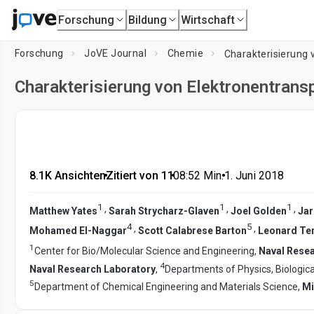
Forschung
Bildung
Wirtschaft
Forschung
JoVE Journal
Chemie
Charakterisierung 
Charakterisierung von Elektronentrans
8.1K Ansichten
•
Zitiert von 11
•
08:52
Min.
•
1. Juni 2018
1
1
1
,
,
,
Matthew Yates
Sarah Strycharz-Glaven
Joel Golden
Jar
4
5
,
,
Mohamed El-Naggar
Scott Calabrese Barton
Leonard Te
1
Center for Bio/Molecular Science and Engineering,
Naval Rese
4
Naval Research Laboratory
,
Departments of Physics, Biologic
5
Department of Chemical Engineering and Materials Science,
Mi