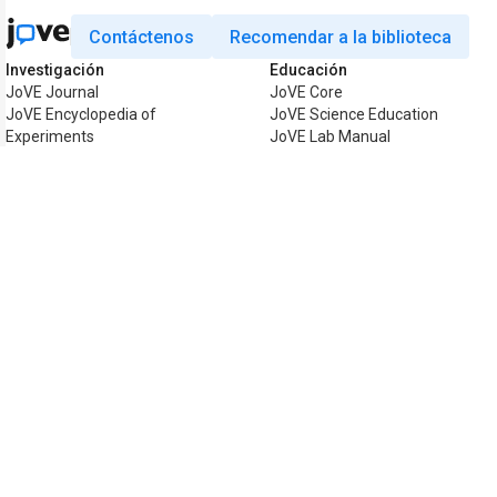
Contáctenos
Recomendar a la biblioteca
Investigación
Educación
JoVE Journal
JoVE Core
JoVE Encyclopedia of
JoVE Science Education
Experiments
JoVE Lab Manual
JoVE Visualize
JoVE Quiz
Business
JoVE Business
Copyright © 2026 MyJoVE Corporation. To