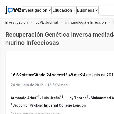
Investigación
Educación
Business
Investigación
JoVE Journal
Inmunología e Infección
Recuperación Genética inversa mediada
murino Infecciosas
16.8K vistas
•
Citado 24 veces
•
13:48
min
•
24 de junio de 201
•
24 de junio de 2012
16.8K vistas
*
1
*
1
1
,
,
,
Armando Arias
Luis Ureña
Lucy Thorne
Muhammad A.
1
Section of Virology,
Imperial College London
*