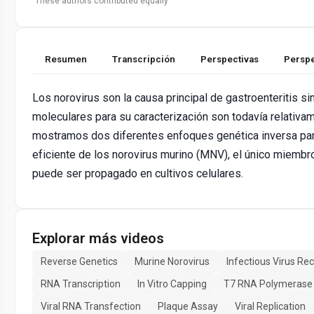
These authors contributed equally
Resumen
Transcripción
Perspectivas
Perspe
Los norovirus son la causa principal de gastroenteritis si
moleculares para su caracterización son todavía relativa
mostramos dos diferentes enfoques genética inversa par
eficiente de los norovirus murino (MNV), el único miembr
puede ser propagado en cultivos celulares.
Explorar más videos
Reverse Genetics
Murine Norovirus
Infectious Virus Re
RNA Transcription
In Vitro Capping
T7 RNA Polymerase
Viral RNA Transfection
Plaque Assay
Viral Replication