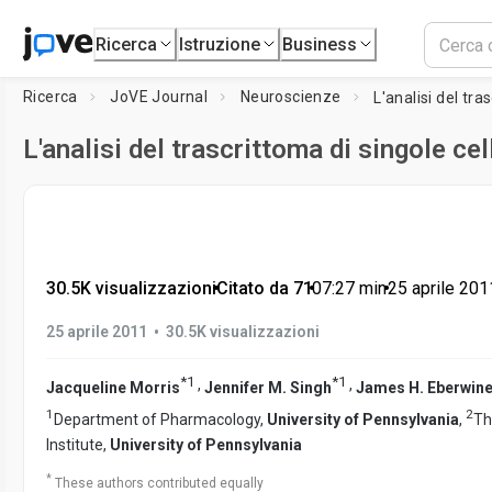
Ricerca
Istruzione
Business
Ricerca
JoVE Journal
Neuroscienze
L'analisi del tra
L'analisi del trascrittoma di singole cel
30.5K visualizzazioni
•
Citato da 71
•
07:27
min
•
25 aprile 201
•
25 aprile 2011
30.5K visualizzazioni
*
1
*
1
,
,
Jacqueline Morris
Jennifer M. Singh
James H. Eberwin
1
2
Department of Pharmacology,
University of Pennsylvania
,
Th
Institute,
University of Pennsylvania
*
These authors contributed equally