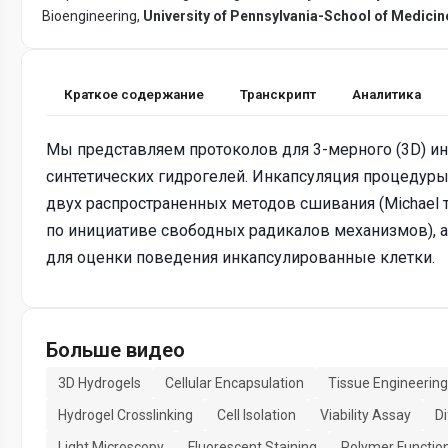
Bioengineering,
University of Pennsylvania-School of Medicin
Краткое содержание
Транскрипт
Аналитика
Мы представляем протоколов для 3-мерного (3D) ин
синтетических гидрогелей. Инкапсуляция процедуры
двух распространенных методов сшивания (Michael 
по инициативе свободных радикалов механизмов), а
для оценки поведения инкапсулированные клетки.
Больше видео
3D Hydrogels
Cellular Encapsulation
Tissue Engineering
Hydrogel Crosslinking
Cell Isolation
Viability Assay
Di
Light Microscopy
Fluorescent Staining
Polymer Function