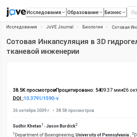
Исследования
Образование
Бизнес
Исследования
JoVE Journal
Биология
Сотовая Инкапсуляция в 3D гидроге
тканевой инженерии
38.5K просмотров
•
Процитировано: 54
•
09:37
мин
•
26 окт
DOI :
10.3791/1590-v
•
26 октября 2009 г.
38.5K просмотров
1
2
,
Sudhir Khetan
Jason Burdick
1
2
Department of Bioengineering,
University of Pennsylvania
,
D