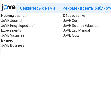
Свяжитесь с нами
Рекомендовать библиот
Исследования
Образование
JoVE Journal
JoVE Core
JoVE Encyclopedia of
JoVE Science Education
Experiments
JoVE Lab Manual
JoVE Visualize
JoVE Quiz
Бизнес
JoVE Business
Авторские права © 2026 MyJoVE Corporation.