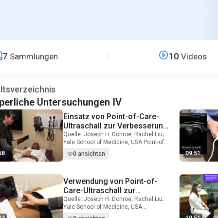
7
10
Sammlungen
Videos
ltsverzeichnis
perliche Untersuchungen IV
Einsatz von Point-of-Care-
Video Duration: 15 minutes and 58 seconds
Ultraschall zur Verbesserung
des Erwerbs körperlicher
Quelle: Joseph H. Donroe, Rachel Liu;
Yale School of Medicine, USA Point-of-
Untersuchungskompetenzen:
Care-Ultraschall (POCUS) wird von
Organe
58
09:51
0 ansichten
Ärzten zur Diagnose, laufenden
Überwachung und/oder
Verfahrensanleitung zum Zeitpunkt
Verwendung von Point-of-
Video Duration: 8 minutes and 42 seconds
der Patientenversorgung verwendet.
Viele medizinische Fakultäten
Care-Ultraschall zur
unterrichten jetzt POCUS als Teil ihrer
Verbesserung des Erwerbs
Quelle: Joseph H. Donroe, Rachel Liu;
klinischen Grundausbildung,
Yale School of Medicine, USA
von körperlichen
zusätzlich zu Geschichte, körperlichen
Vaskuläre Erkrankungen machen die