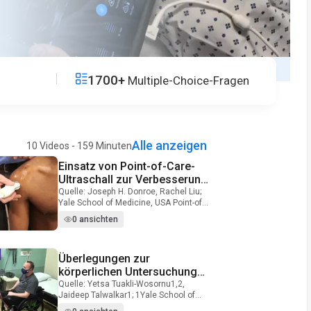
1700+
Multiple-Choice-Fragen
Alle anzeigen
10 Videos - 159 Minuten
Einsatz von Point-of-Care-
Video Duration: 9 minutes and 51 seconds
Ultraschall zur Verbesserung
des Erwerbs körperlicher
Quelle: Joseph H. Donroe, Rachel Liu;
Yale School of Medicine, USA Point-of-
Untersuchungskompetenzen:
Care-Ultraschall oder POCUS ist
Knie und Schulter
0 ansichten
einfach zu bedienen, hat eine
verbesserte Mobilität aufgrund der
kleineren benötigten Ausrüstung und
Überlegungen zur
Video Duration: 10 minutes and 51 seconds
kann in einer Vielzahl von
Umgebungen durchgeführt werden. Es
körperlichen Untersuchung
ist auch weitaus sicherer und billiger
bei Personen, die einen
Quelle: Yetsa Tuakli-Wosornu1,2,
als bildgebende Verfahren wie die
Jaideep Talwalkar1; 1Yale School of
Rollstuhl benutzen
Computertomographie. POCUS kann
Medicine, 2Universität von Pittsburgh