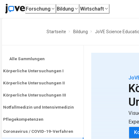
Forschung
Bildung
Wirtschaft
Startseite
Bildung
JoVE Science Educati
Alle Sammlungen
Körperliche Untersuchungen I
JoVE
Körperliche Untersuchungen II
Kö
Körperliche Untersuchungen III
U
Notfallmedizin und Intensivmedizin
Visu
Pflegekompetenzen
Expe
Coronavirus / COVID-19-Verfahren
Ko