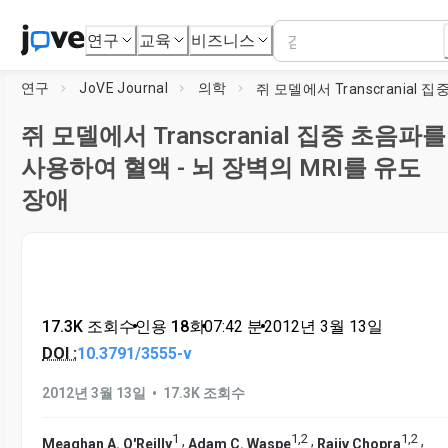
연구
교육
비즈니스
연구
JoVE Journal
의학
쥐 모델에서 Transcranial 집중 초음파를
사용하여 혈액 - 뇌 장벽의 MRI를 유도
장애
17.3K 조회수
•
인용 18회
•
07:42
분
•
2012년 3월 13일
DOI :
10.3791/3555-v
•
2012년 3월 13일
17.3K 조회수
1
1
,
2
1
,
2
,
,
,
Meaghan A. O'Reilly
Adam C. Waspe
Rajiv Chopra