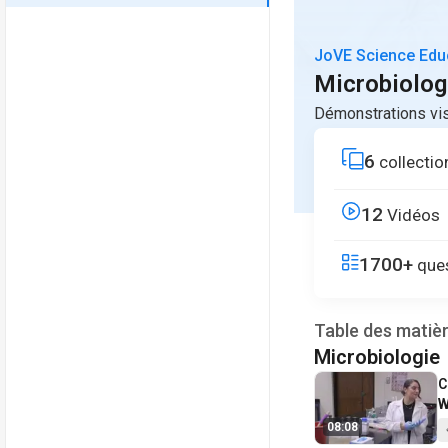
JoVE Science Edu
Microbiolog
Démonstrations vis
6
collectio
12
Vidéos
1700+
ques
Table des matiè
Microbiologie
V
C
W
e
08:08
m