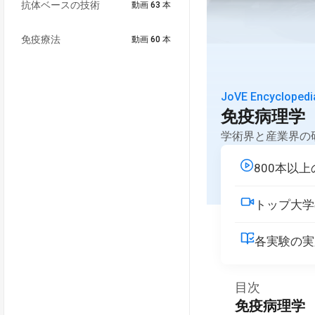
抗体ベースの技術
動画 63 本
免疫療法
動画 60 本
JoVE Encyclopedi
免疫病理学
学術界と産業界の
800本以
トップ大学
各実験の実
目次
免疫病理学