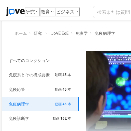
研究
教育
ビジネス
ホーム
研究
JoVE EoE
免疫学
免疫病理学
すべてのコレクション
免疫系とその構成要素
動画 45 本
免疫応答
動画 45 本
免疫病理学
動画 46 本
免疫診断学
動画 162 本